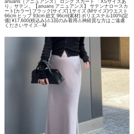
anuans（アニュアンス） ロング スカート 「XSサイズあ
り」サテン。【anuans アニュアンス】 サテンナロースカ
ート[カラー] ブラック[サイズ] 1サイズ (Mサイズ)ウエスト
66cm ヒップ 93cm 総丈 96cm[素材] ポリエステル100%[定
価] ¥17,600(税込み)⚠️1回のみ着用⚠️神経質な方はご遠慮
くださいサイズ···M