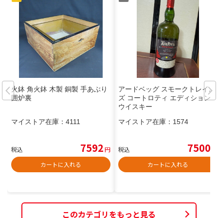
火鉢 角火鉢 木製 銅製 手あぶり
アードベッグ スモークトレイル
囲炉裏
ズ コートロティ エディション
ウイスキー
マイストア在庫：
4111
マイストア在庫：
1574
7592
7500
税込
円
税込
円
カートに入れる
カートに入れる
このカテゴリをもっと見る