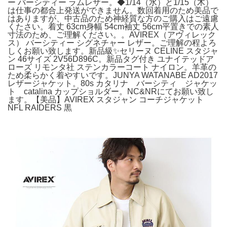
ー バーシティー ラムレザー。◆1/14（水）と1/15（木）
は仕事の都合上発送ができません。数回着用のため美品で
はありますが、中古品のため神経質な方のご購入はご遠慮
くたさい。着丈 63cm身幅 54cm袖丈 56cm平置きでの素人
寸法のため、ご理解ください。。AVIREX（アヴィレック
ス） バーシティー シグネチャー レザー。ご理解の程よろ
しくお願い致します。新品級✨セリーヌ CELINE スタジャ
ン 46サイズ 2V56D896C。新品タグ付き ユナイテッドア
ローズ リモンタ社 ステンカラーコート ナイロン。羊革の
ため柔らかく着やすいです。JUNYA WATANABE AD2017
レザージャケット。80s カタリナ バーシティ ジャケッ
ト catalina カップショルダー。NC&NRにてお願い致し
ます。【美品】AVIREX スタジャン コーチジャケット
NFL RAIDERS 黒