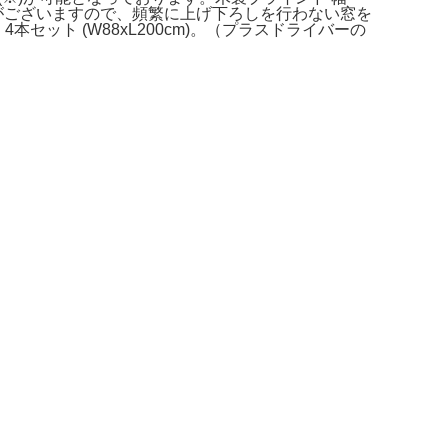
。あと重量がございますので、頻繁に上げ下ろしを行わない窓を
4本セット (W88xL200cm)。（プラスドライバーの