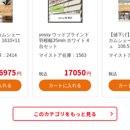
カムシェー
yossy ウッドブラインド
【値下げ
610×11
羽根幅35mm ホワイト 4
カムシェ
台セット
ュ 106.5
庫：
2414
マイストア在庫：
1563
マイスト
6975
17050
円
円
税込
税込
入れる
カートに入れる
カー
このカテゴリをもっと見る