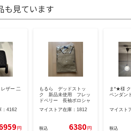
品も見ています
ックレザー 二
もるら デッドストッ
ま*★様 
ク 新品未使用 フレッ
ペンダント
ドペリー 長袖ポロシャ
ツ
庫：
4162
マイストア在庫：
1812
マイスト
6959
6380
円
円
税込
税込