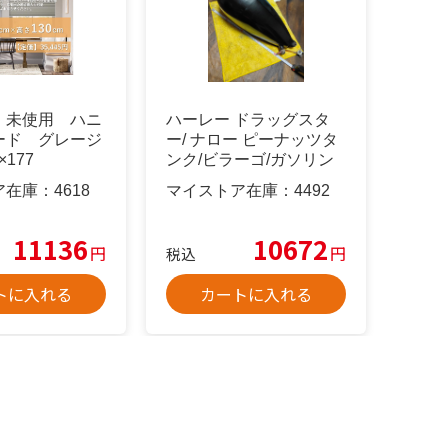
】未使用 ハニ
ハーレー ドラッグスタ
ード グレージ
ー/ ナロー ピーナッツタ
×177
ンク/ビラーゴ/ガソリン
タンク
ア在庫：
4618
マイストア在庫：
4492
11136
10672
円
円
税込
トに入れる
カートに入れる