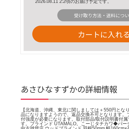
2026.08.11 2:2頃のお届け予定です。
受け取り方法・送料につ
カートに入れ
あさひなすずかの詳細情報
【北海道、沖縄、東北に関しましては＋550円となり
品になりますようので、返品交換不可となります。
付強度が必要になります。取付部品/取付説明書付属です
す。ブラインド UTAMALO。こーじタチカワ◆バーチカ
中古雑貨店 ウッドブラインド 羽根50mm 幅160