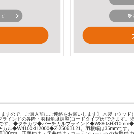
いて
受
る
ますので、ご購入前にご連絡をお願いします】 木製（ウッド）ブラ
ブラインドの昇降・羽根角度調整(コードタイプ)ができます。
。◆タチカワ◆バーチカルブラインド◆W880×H810mm◆Z
ル◆W4100×H2000◆Z-2506BL21。羽根幅は35mmで
cm×高100cm。正面付け ・天井付け・カーテンレールへのお取付