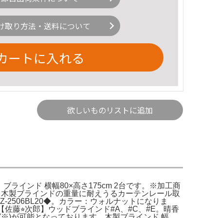
け取り方法・送料について
カートに入れる
欲しいものリストに追加
インド 横幅80×高さ175cm 2台です。※加工商
※木製ブラインドの重量に耐えうるカーテンレール取
-2506BL20◆。カラー：ウォルナットになりま
す。【佐藤⭐︎次郎】ウッドブラインド#A、#C、#E。晴香
け(※)が可能となっております。木製ブラインド 幅