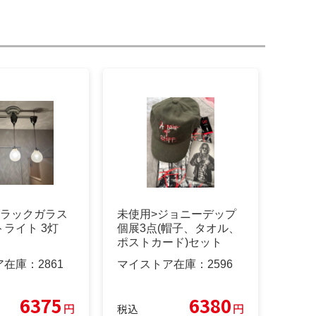
クラックガラス
未使用>ジョニーデップ
ライト 3灯
個展3点(帽子、タオル、
ポストカード)セット
ア在庫：
2861
マイストア在庫：
2596
6375
6380
円
円
税込