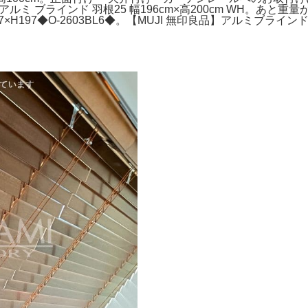
うさぎ アルミ ブラインド 羽根25 幅196cm×高200cm WH
197◆O-2603BL6◆。【MUJI 無印良品】アルミブラインド 