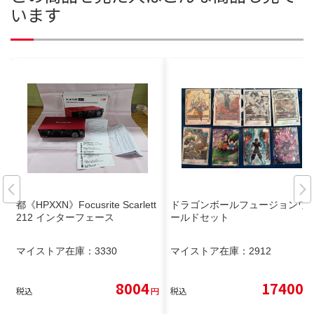
います
都《HPXXN》Focusrite Scarlett
ドラゴンボールフュージョンワ
212 インターフェース
ールドセット
マイストア在庫：
3330
マイストア在庫：
2912
8004
17400
税込
円
税込
円