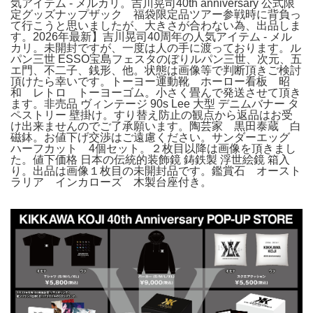
気アイテム - メルカリ。吉川晃司40th anniversary 公式限
定グッズナップザック 福袋限定品ツアー参戦時に背負っ
て行こうと思いましたが、大きさが合わない為、出品しま
す。2026年最新】吉川晃司40周年の人気アイテム - メル
カリ。未開封ですが、一度は人の手に渡っております。ル
パン三世 ESSO宝島フェスタのぼりルパン三世、次元、五
エ門、不二子、銭形、他。状態は画像等で判断頂きご検討
頂けたら幸いです。トーヨー運動靴 ホーロー看板 昭
和 レトロ トーヨーゴム。小さく畳んで発送させて頂き
ます。非売品 ヴィンテージ 90s Lee 大型 デニムバナー タ
ペストリー 壁掛け。すり替え防止の観点から返品はお受
け出来ませんのでご了承願います。陶芸家 黒田泰蔵 白
磁鉢。お値下げ交渉はご遠慮ください。サンダーエッグ
ハーフカット 4個セット。２枚目以降は画像を頂きまし
た。値下価格 日本の伝統的装飾鏡 鋳鉄製 浮世絵鏡 箱入
り。出品は画像１枚目の未開封品です。鑑賞石 オースト
ラリア インカローズ 木製台座付き。