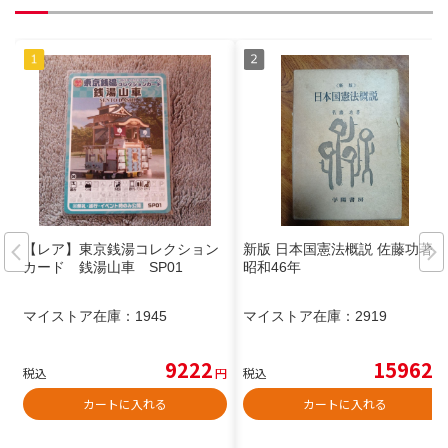
【レア】東京銭湯コレクション
新版 日本国憲法概説 佐藤功著
カード 銭湯山車 SP01
昭和46年
マイストア在庫：
1945
マイストア在庫：
2919
9222
15962
税込
円
税込
円
カートに入れる
カートに入れる