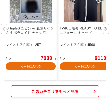
♡ tripleS ユビン vv 直筆サイン
TWICE モモ READY TO BE ユ
入り ポラロイド チェキ ♡
ニフォーム キャップ
マイストア在庫：
1257
マイストア在庫：
4568
7089
8119
税込
円
税込
円
カートに入れる
カートに入れる
このカテゴリをもっと見る