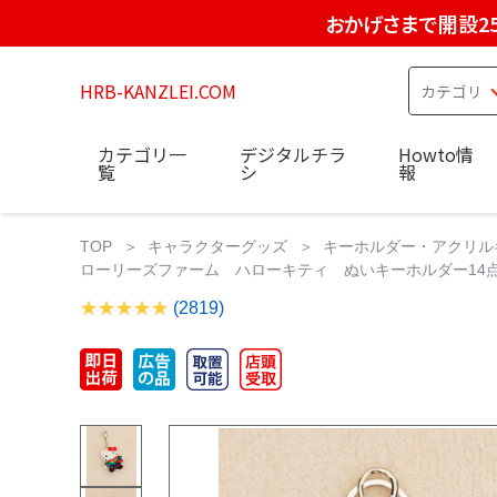
おかげさまで開設2
HRB-KANZLEI.COM
カテゴリ一
デジタルチラ
Howto情
覧
シ
報
TOP
キャラクターグッズ
キーホルダー・アクリル
ローリーズファーム ハローキティ ぬいキーホルダー14点セッ
(2819)