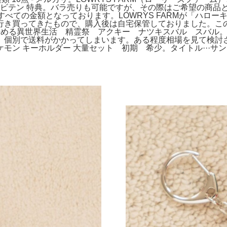
カル エビテン 特典。バラ売りも可能ですが、その際はご希望の
べての金額となっております。LOWRYS FARMが「ハローキ
行き買ってきたもので、購入後は自宅保管しておりました。こ
始める異世界生活 精霊祭 アクキー ナツキスバル スバル
、個別で送料がかかってしまいます。ある程度相場を見て検
ン キーホルダー 大量セット 初期 希少。タイトル···サン