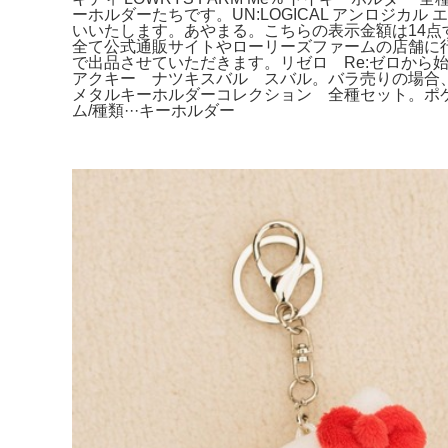
ーホルダーたちです。UN:LOGICAL アンロジ
いいたします。あやまる。こちらの表示金額は14点す
全て公式通販サイトやローリーズファームの店舗に
で出品させていただきます。リゼロ Re:ゼロから
アクキー ナツキスバル スバル。バラ売りの場合
メタルキーホルダーコレクション 全種セット。ポケモ
ム/種類···キーホルダー